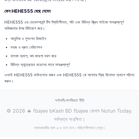
কেন HEHE555 বেছে নেবেন
HEHE555 এর ডেভেলপমেন্ট টিম স্থিতিশীলতা, গতি এবং বিভিন্ন স্ক্রিন সাইজে সামঞ্জস্যপূর্ণ
অভিজ্ঞতার উপর বিনিয়োগ করে।
আধুনিক ও সুসংগত ডিজাইন
সহজ ও দ্রুত নেভিগেশন
হালকা অ্যাপ, কম জায়গা দখল করে
বিভিন্ন অ্যান্ড্রয়েড মডেলের সাথে সামঞ্জস্যপূর্ণ
এখনই HEHE555 ডাউনলোড করুন এবং HEHE555 কে আপনার প্রিয় বিনোদন অ্যাপে পরিণত
করুন।
শর্তাবলী
গোপনীয়তা নীতি
© 2026 🔥 fbajee bKash BD fbajee বোনাস Notun Today.
সর্বস্বত্ব সংরক্ষিত।
ব্যবহারকারীর বয়স ১৮+ হতে হবে। দায়িত্বশীলভাবে খেলুন।