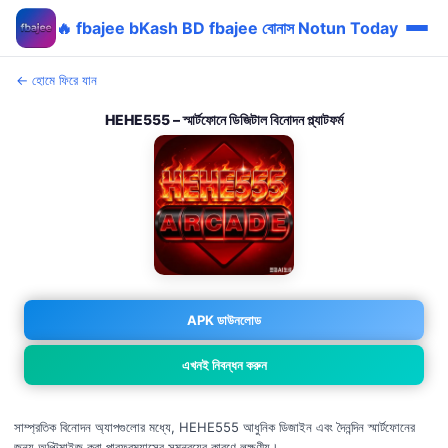
🔥 fbajee bKash BD fbajee বোনাস Notun Today
← হোমে ফিরে যান
HEHE555 – স্মার্টফোনে ডিজিটাল বিনোদন প্ল্যাটফর্ম
APK ডাউনলোড
এখনই নিবন্ধন করুন
সাম্প্রতিক বিনোদন অ্যাপগুলোর মধ্যে, HEHE555 আধুনিক ডিজাইন এবং দৈনন্দিন স্মার্টফোনের
জন্য অপ্টিমাইজ করা পারফরম্যান্সের সমন্বয়ের কারণে লক্ষণীয়।