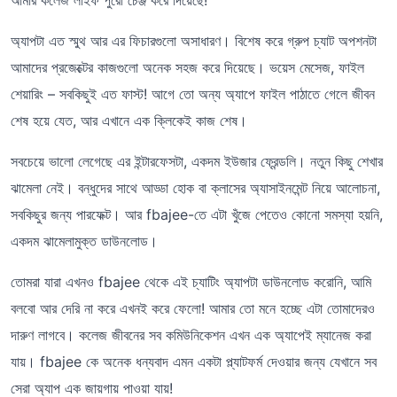
অ্যাপটা এত স্মুথ আর এর ফিচারগুলো অসাধারণ। বিশেষ করে গ্রুপ চ্যাট অপশনটা
আমাদের প্রজেক্টের কাজগুলো অনেক সহজ করে দিয়েছে। ভয়েস মেসেজ, ফাইল
শেয়ারিং – সবকিছুই এত ফাস্ট! আগে তো অন্য অ্যাপে ফাইল পাঠাতে গেলে জীবন
শেষ হয়ে যেত, আর এখানে এক ক্লিকেই কাজ শেষ।
সবচেয়ে ভালো লেগেছে এর ইন্টারফেসটা, একদম ইউজার ফ্রেন্ডলি। নতুন কিছু শেখার
ঝামেলা নেই। বন্ধুদের সাথে আড্ডা হোক বা ক্লাসের অ্যাসাইনমেন্ট নিয়ে আলোচনা,
সবকিছুর জন্য পারফেক্ট। আর fbajee-তে এটা খুঁজে পেতেও কোনো সমস্যা হয়নি,
একদম ঝামেলামুক্ত ডাউনলোড।
তোমরা যারা এখনও fbajee থেকে এই চ্যাটিং অ্যাপটা ডাউনলোড করোনি, আমি
বলবো আর দেরি না করে এখনই করে ফেলো! আমার তো মনে হচ্ছে এটা তোমাদেরও
দারুণ লাগবে। কলেজ জীবনের সব কমিউনিকেশন এখন এক অ্যাপেই ম্যানেজ করা
যায়। fbajee কে অনেক ধন্যবাদ এমন একটা প্ল্যাটফর্ম দেওয়ার জন্য যেখানে সব
সেরা অ্যাপ এক জায়গায় পাওয়া যায়!