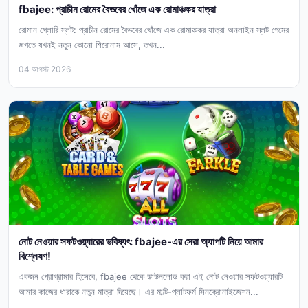
fbajee: প্রাচীন রোমের বৈভবের খোঁজে এক রোমাঞ্চকর যাত্রা
রোমান গ্লোরি স্লট: প্রাচীন রোমের বৈভবের খোঁজে এক রোমাঞ্চকর যাত্রা অনলাইন স্লট গেমের
জগতে যখনই নতুন কোনো শিরোনাম আসে, তখন...
04 আগস্ট 2026
নোট নেওয়ার সফটওয়্যারের ভবিষ্যৎ: fbajee-এর সেরা অ্যাপটি নিয়ে আমার
বিশ্লেষণ!
একজন প্রোগ্রামার হিসেবে, fbajee থেকে ডাউনলোড করা এই নোট নেওয়ার সফটওয়্যারটি
আমার কাজের ধারাকে নতুন মাত্রা দিয়েছে। এর মাল্টি-প্লাটফর্ম সিনক্রোনাইজেশন...