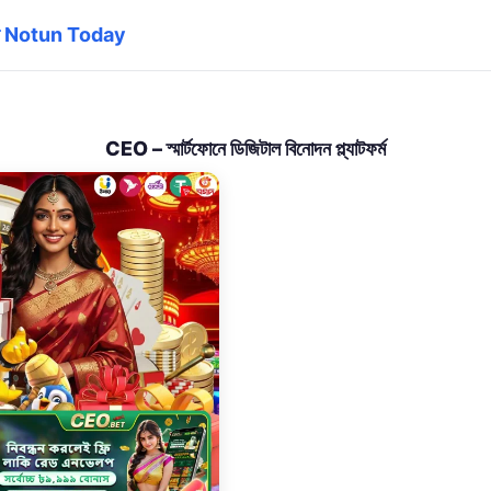
াস Notun Today
CEO – স্মার্টফোনে ডিজিটাল বিনোদন প্ল্যাটফর্ম