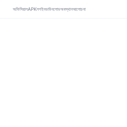
অফিসিয়াল
APK
লগইন
ডাউনলোড
অবস্থান
আলোচনা