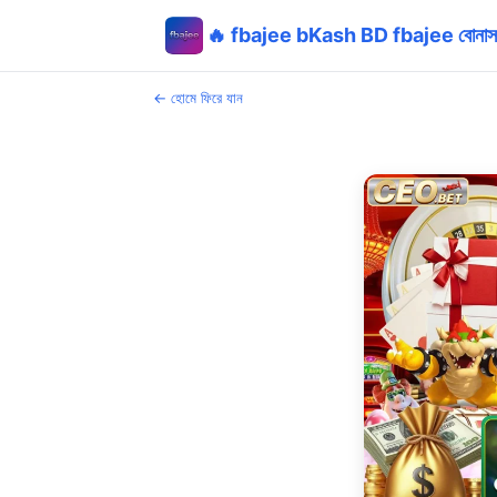
🔥 fbajee bKash BD fbajee বোন
← হোমে ফিরে যান